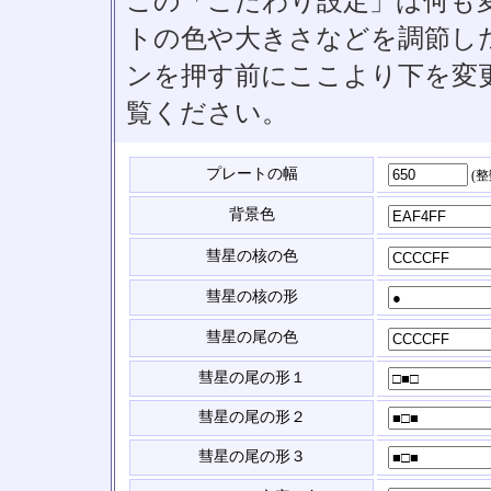
この「こだわり設定」は何も
トの色や大きさなどを調節したい
ンを押す前にここより下を変
覧ください。
プレートの幅
(
背景色
彗星の核の色
彗星の核の形
彗星の尾の色
彗星の尾の形１
彗星の尾の形２
彗星の尾の形３