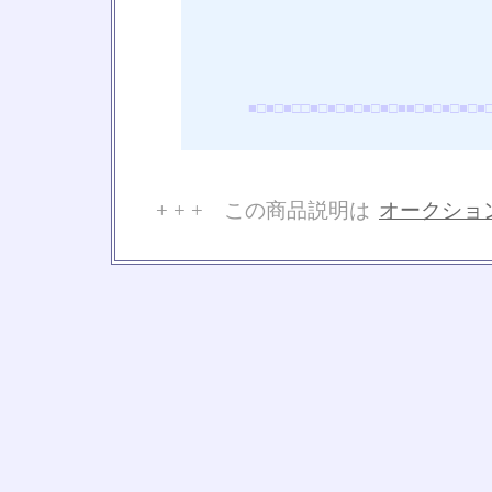
■□■□■□□■□■□■□■□■□■■□■□■□■□■
+ + + この商品説明は
オークショ
No