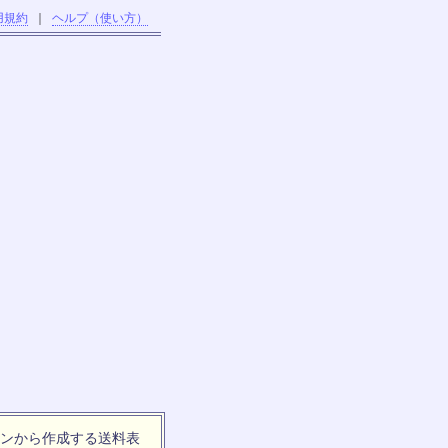
用規約
｜
ヘルプ（使い方）
ンから作成する送料表