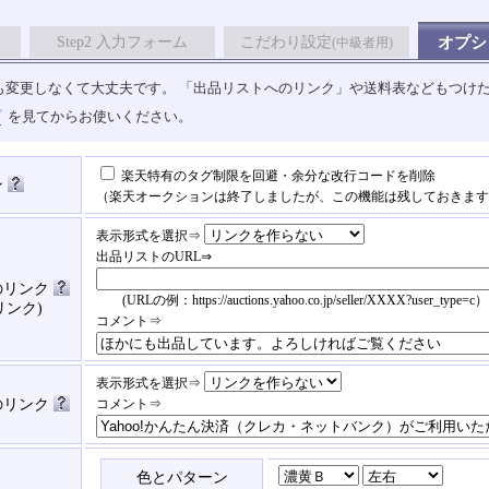
Step2 入力フォーム
こだわり設定
オプシ
(中級者用)
も変更しなくて大丈夫です。 「出品リストへのリンク」や送料表などもつけ
プ
を見てからお使いください。
楽天特有のタグ制限を回避・余分な改行コードを削除
ン
（楽天オークションは終了しましたが、この機能は残しておきます
表示形式を選択⇒
出品リストのURL⇒
のリンク
(URLの例：https://auctions.yahoo.co.jp/seller/XXXX?user_type=c）
リンク)
コメント⇒
表示形式を選択⇒
済のリンク
コメント⇒
色とパターン