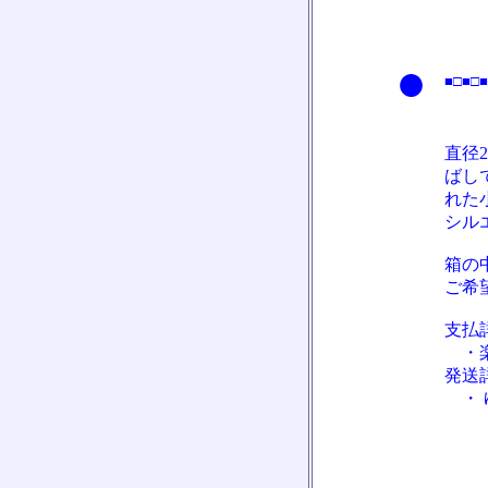
●
■□■□■
直径
ばし
れた
シル
箱の
ご希
支払
・楽
発送
・ 