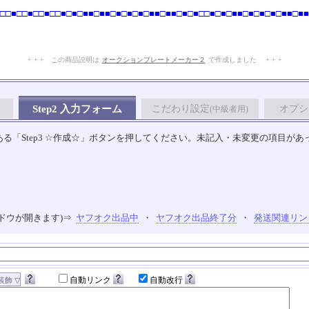
□□■□□■□□■□□■□■□■■□■■□■□■□■□■■□■■□■□■□□■□■□■■□■□■□■□■■□■■
+ + + この商品説明は
オークションプレートメーカー２
で作成しました + + +
No.106.002.006
Step2 入力フォーム
こだわり設定
オプシ
(中級者用)
る「Step3 ☆作成☆」ボタンを押してください。未記入・未変更の項目があ
ドウが開きます)⇒
ヤフオク出品中
・
ヤフオク出品終了分
・
発送関連リン
自動リンク
自動改行