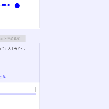
●
□■■□■
ョン
(中級者用)
っても大丈夫です。
ク集