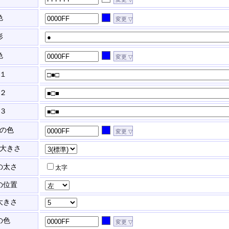
色
形
色
１
２
３
の色
大きさ
の太さ
太字
の位置
大きさ
の色