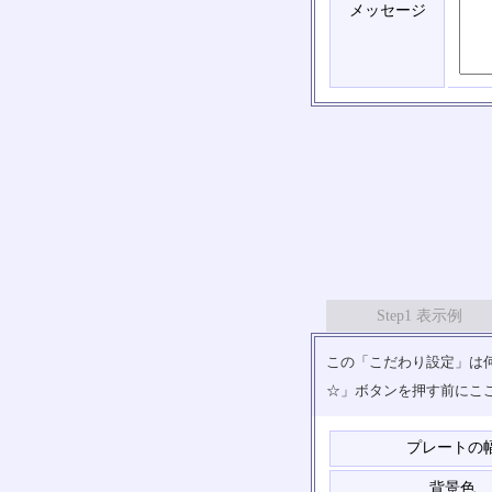
メッセージ
Step1 表示例
この「こだわり設定」は何
☆」ボタンを押す前にこ
プレートの
背景色