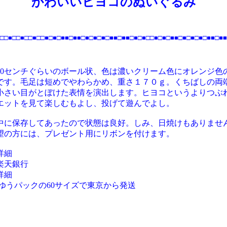
かわいいヒヨコのぬいぐるみ
□□■□□■□□■□□■□■□■■□■■□■□■□■□■■□■■□■□■□□■□■□■■□■□■□■□■■□■■
20センチぐらいのボール状、色は濃いクリーム色にオレンジ色
です。毛足は短めでやわらかめ、重さ１７０ｇ。くちばしの両
小さい目がとぼけた表情を演出します。ヒヨコというよりつぶ
エットを見て楽しむもよし、投げて遊んでよし。
中に保存してあったので状態は良好。しみ、日焼けもありませ
望の方には、プレゼント用にリボンを付けます。
詳細
天銀行
詳細
ゆうパックの60サイズで東京から発送