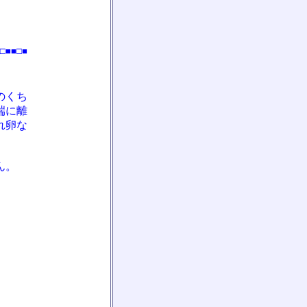
□■■□■
のくち
端に離
れ卵な
ん。