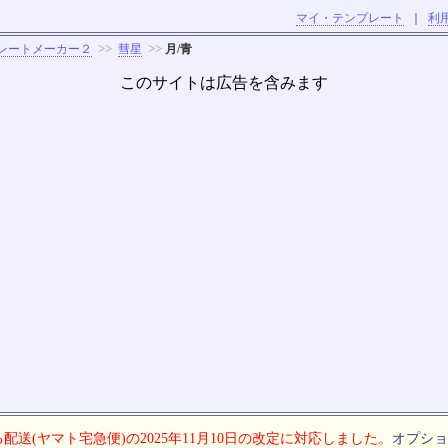
マイ・テンプレート
｜
利
>>
>>
レートメーカー２
彗星
月/青
このサイトは広告を含みます
配送(ヤマト宅急便)の2025年11月10日の改定に対応しました。
オプショ