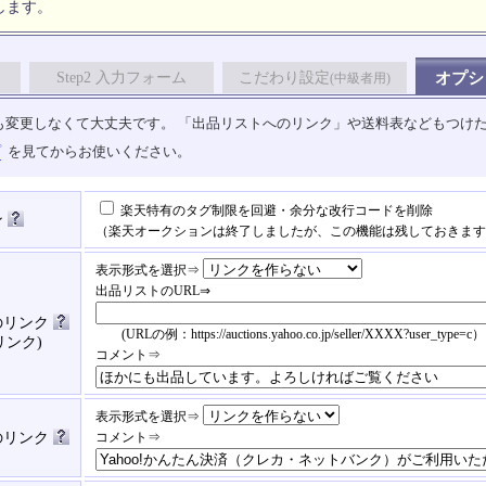
します。
Step2 入力フォーム
こだわり設定
オプシ
(中級者用)
も変更しなくて大丈夫です。 「出品リストへのリンク」や送料表などもつけ
プ
を見てからお使いください。
楽天特有のタグ制限を回避・余分な改行コードを削除
ン
（楽天オークションは終了しましたが、この機能は残しておきます
表示形式を選択⇒
出品リストのURL⇒
のリンク
(URLの例：https://auctions.yahoo.co.jp/seller/XXXX?user_type=c）
リンク)
コメント⇒
表示形式を選択⇒
済のリンク
コメント⇒