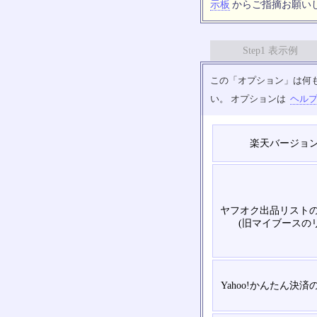
示板
からご指摘お願い
Step1 表示例
この「オプション」は何
い。 オプションは
ヘル
楽天バージョ
ヤフオク出品リスト
(旧マイブースの
Yahoo!かんたん決