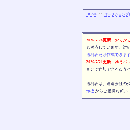
>>
HOME
オークションプ
2026/7/24更新：
おてがる
も対応しています。対
送料表だけ作成できま
2026/7/21更新：
ゆうパッ
ョンで追加できるゆうパ
送料表は、運送会社の
示板
からご指摘お願い