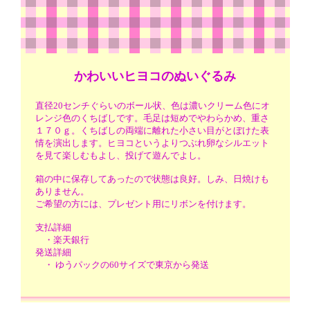
かわいいヒヨコのぬいぐるみ
直径20センチぐらいのボール状、色は濃いクリーム色にオ
レンジ色のくちばしです。毛足は短めでやわらかめ、重さ
１７０ｇ。くちばしの両端に離れた小さい目がとぼけた表
情を演出します。ヒヨコというよりつぶれ卵なシルエット
を見て楽しむもよし、投げて遊んでよし。
箱の中に保存してあったので状態は良好。しみ、日焼けも
ありません。
ご希望の方には、プレゼント用にリボンを付けます。
支払詳細
・楽天銀行
発送詳細
・ ゆうパックの60サイズで東京から発送