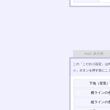
Step1 表示例
この「こだわり設定」は何
☆」ボタンを押す前にこ
下地（背景）
横ラインの
縦ラインの