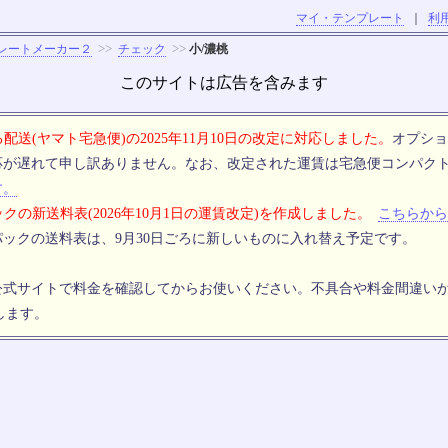
マイ・テンプレート
｜
利
>>
>>
レートメーカー２
チェック
小/濃桃
このサイトは広告を含みます
配送(ヤマト宅急便)の2025年11月10日の改定に対応しました。
オプショ
応が遅れて申し訳ありません。なお、改定された運賃は宅急便コンパク
す。
クの新送料表(2026年10月1日の運賃改定)を作成しました。
こちらから
ックの送料表は、9月30日ごろに新しいものに入れ替え予定です。
公式サイトで料金を確認してからお使いください。不具合や料金間違い
します。