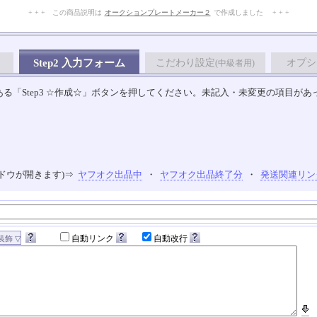
+ + + この商品説明は
オークションプレートメーカー２
で作成しました + + +
No.114.001.008
Step2 入力フォーム
こだわり設定
オプシ
(中級者用)
る「Step3 ☆作成☆」ボタンを押してください。未記入・未変更の項目があ
ドウが開きます)⇒
ヤフオク出品中
・
ヤフオク出品終了分
・
発送関連リン
自動リンク
自動改行