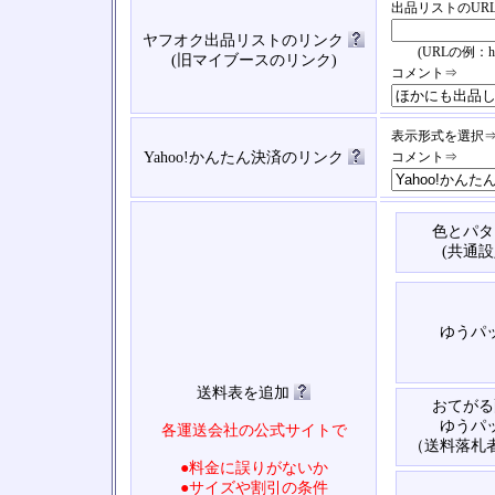
出品リストのUR
ヤフオク出品リストのリンク
(URLの例：https://
(旧マイブースのリンク)
コメント⇒
表示形式を選択
Yahoo!かんたん決済のリンク
コメント⇒
色とパタ
(共通設
ゆうパ
送料表を追加
おてがる
ゆうパ
各運送会社の公式サイトで
（送料落札
●料金に誤りがないか
●サイズや割引の条件