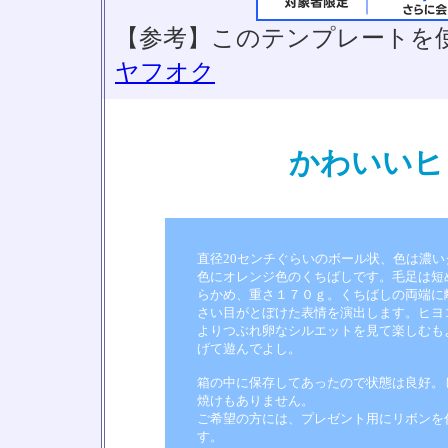
【参考】このテンプレートを
ヤフオク
かわいいヒ
直径20センチぐらいのボール状、色は濃い
色にオレンジ色のくちばしです。毛足は短
らかめ、重さ１７０ｇ。くちばしの両端に
さい目がとぼけた表情を演出します。ヒヨ
よりつぶれ卵なシルエットを見て楽しむも
げて遊んでよし。
箱の中に保存してあったので状態は良好。
焼けもありません。
ご希望の方には、プレゼント用にリボンを
す。