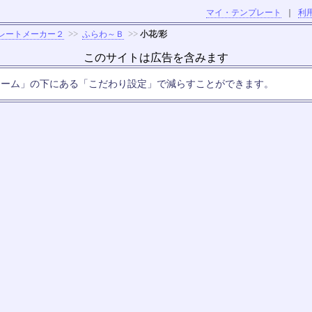
マイ・テンプレート
｜
利
>>
>>
レートメーカー２
ふらわ～Ｂ
小花/彩
このサイトは広告を含みます
ォーム」の下にある「こだわり設定」で減らすことができます。