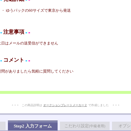
・ ゆうパックの60サイズで東京から発送
注意事項
■
■
■
土日はメールの送受信ができません
コメント
■
■
■
疑問がありましたら気軽に質問してください
+ + + この商品説明は
オークションプレートメーカー２
で作成しました + + +
No.208.003.005
Step2 入力フォーム
こだわり設定
オプシ
(中級者用)