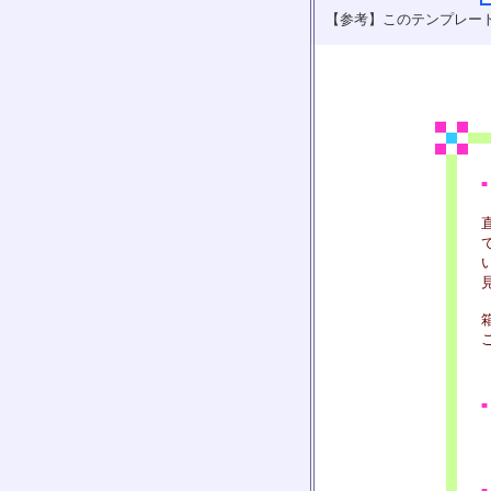
【参考】このテンプレー
■
■
■