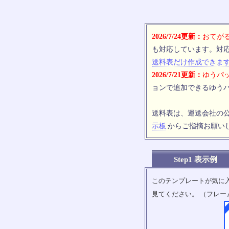
2026/7/24更新：
おてがる
も対応しています。対
送料表だけ作成できま
2026/7/21更新：
ゆうパッ
ョンで追加できるゆうパ
送料表は、運送会社の
示板
からご指摘お願い
Step1 表示例
このテンプレートが気に
見てください。 （フレー