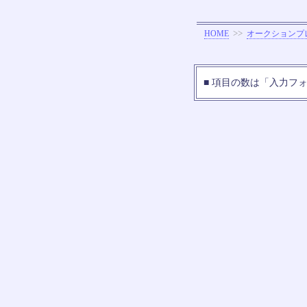
>>
HOME
オークションプ
■ 項目の数は「入力フ