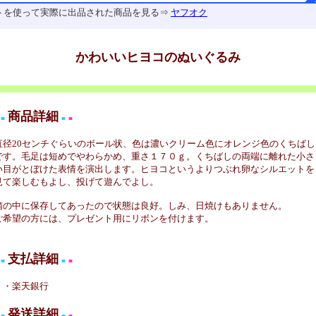
トを使って実際に出品された商品を見る⇒
ヤフオク
かわいいヒヨコのぬいぐるみ
商品詳細
■
■
■
直径20センチぐらいのボール状、色は濃いクリーム色にオレンジ色のくちばし
です。毛足は短めでやわらかめ、重さ１７０ｇ。くちばしの両端に離れた小さ
い目がとぼけた表情を演出します。ヒヨコというよりつぶれ卵なシルエットを
見て楽しむもよし、投げて遊んでよし。
箱の中に保存してあったので状態は良好。しみ、日焼けもありません。
ご希望の方には、プレゼント用にリボンを付けます。
支払詳細
■
■
■
・楽天銀行
発送詳細
■
■
■