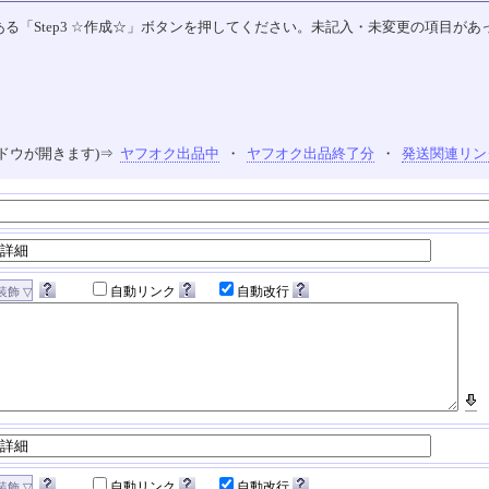
る「Step3 ☆作成☆」ボタンを押してください。未記入・未変更の項目があ
ドウが開きます)⇒
ヤフオク出品中
・
ヤフオク出品終了分
・
発送関連リン
自動リンク
自動改行
自動リンク
自動改行