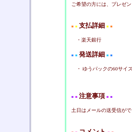
ご希望の方には、プレゼン
支払詳細
■
■
■
■
・楽天銀行
発送詳細
■
■
■
■
・ ゆうパックの60サイ
注意事項
■
■
■
■
土日はメールの送受信がで
コメント