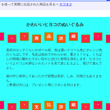
トを使って実際に出品された商品を見る⇒
ヤフオク
かわいいヒヨコのぬいぐるみ
・
・
品
細
・
・
商
詳
・
直径20センチぐらいのボール状、色は濃いクリーム色にオレンジ色
のくちばしです。毛足は短めでやわらかめ、重さ１７０ｇ。くちば
しの両端に離れた小さい目がとぼけた表情を演出します。ヒヨコと
いうよりつぶれ卵なシルエットを見て楽しむもよし、投げて遊んで
よし。
箱の中に保存してあったので状態は良好。しみ、日焼けもありませ
ん。
ご希望の方には、プレゼント用にリボンを付けます。
・
・
払
細
・
・
支
詳
・