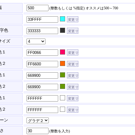
幅
(整数もしくは %指定)
オススメは500～700
字色
サイズ
色１
色２
色１
色２
色１
色２
ーン
さ
(整数を入力)