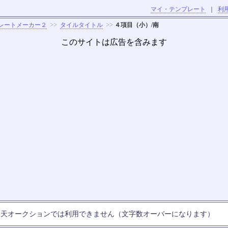
マイ・テンプレート
｜
利
>>
>>
レートメーカー２
タイルタイトル
４項目（小）/南
このサイトは広告を含みます
楽天オークションでは利用できません（文字数オーバーになります）