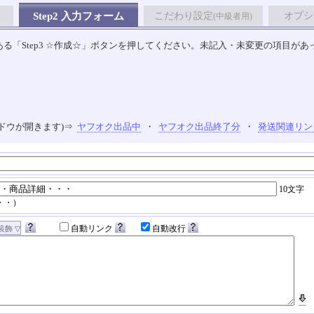
Step2 入力フォーム
こだわり設定
オプシ
(中級者用)
る「Step3 ☆作成☆」ボタンを押してください。未記入・未変更の項目があ
ドウが開きます)⇒
ヤフオク出品中
・
ヤフオク出品終了分
・
発送関連リン
10文字
・・）
自動リンク
自動改行