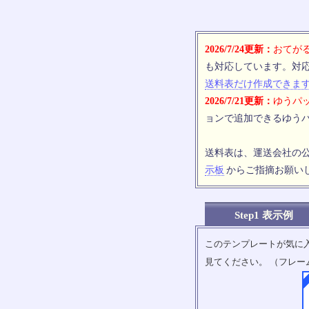
2026/7/24更新：
おてがる
も対応しています。対
送料表だけ作成できま
2026/7/21更新：
ゆうパッ
ョンで追加できるゆうパ
送料表は、運送会社の
示板
からご指摘お願い
Step1 表示例
このテンプレートが気に
見てください。 （フレー