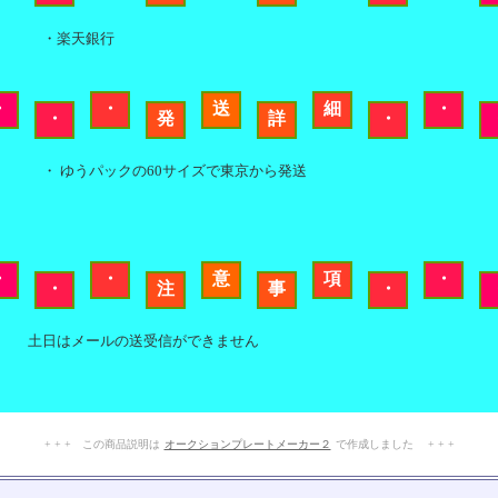
・楽天銀行
・
・
送
細
・
・
発
詳
・
・ ゆうパックの60サイズで東京から発送
・
・
意
項
・
・
注
事
・
土日はメールの送受信ができません
+ + + この商品説明は
オークションプレートメーカー２
で作成しました + + +
No.211.002.005