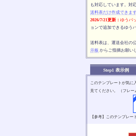
も対応しています。対
送料表だけ作成できま
2026/7/21更新：
ゆうパッ
ョンで追加できるゆうパ
送料表は、運送会社の
示板
からご指摘お願い
Step1 表示例
このテンプレートが気に
見てください。 （フレー
【参考】このテンプレー