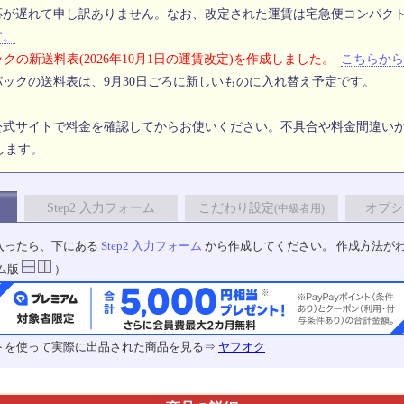
応が遅れて申し訳ありません。なお、改定された運賃は宅急便コンパク
す。
クの新送料表(2026年10月1日の運賃改定)を作成しました。
こちらから
ックの送料表は、9月30日ごろに新しいものに入れ替え予定です。
公式サイトで料金を確認してからお使いください。不具合や料金間違い
します。
Step2 入力フォーム
こだわり設定
オプシ
(中級者用)
入ったら、下にある
Step2 入力フォーム
から作成してください。 作成方法が
ム版
）
トを使って実際に出品された商品を見る⇒
ヤフオク