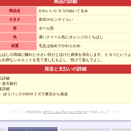
商品の詳細
商品名
かわいいヒヨコのぬいぐるみ
大きさ
直径20センチぐらい
形
ボール型
色
濃いクリーム色にオレンジのくちばし
材質
毛足は短めでやわらかめ
ちばしの両端に離れた小さい目がとぼけた表情を演出します。ヒヨコという
ぶれ卵なシルエットを見て楽しむもよし、投げて遊んでよし。
発送と支払いの詳細
払詳細
楽天銀行
送詳細
 ゆうパックの60サイズで東京から発送
+ + + この商品説明は
オークションプレートメーカー２
で作成しました + + +
No.401.006.003