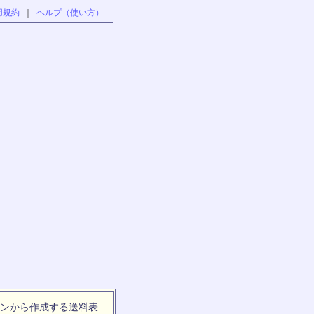
用規約
｜
ヘルプ（使い方）
ンから作成する送料表