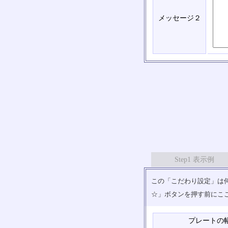
メッセージ２
Step1 表示例
この「こだわり設定」は何
☆」ボタンを押す前にこ
プレートの