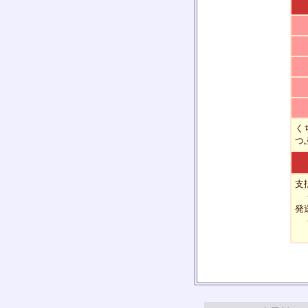
く
つ
支
・
発
・