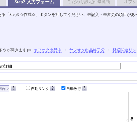
Step2 入力フォーム
こだわり設定
オプシ
(中級者用)
る「Step3 ☆作成☆」ボタンを押してください。未記入・未変更の項目があ
ドウが開きます)⇒
ヤフオク出品中
・
ヤフオク出品終了分
・
発送関連リン
自動リンク
自動改行