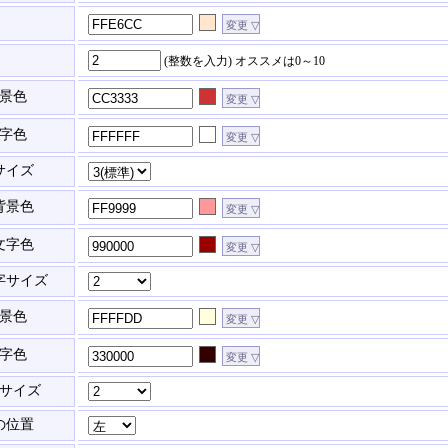
(整数を入力)
オススメは0～10
景色
字色
サイズ
背景色
文字色
字サイズ
景色
字色
サイズ
の位置