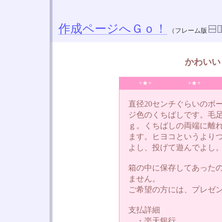
作成ページへＧｏ！
（フレーム版
かわいい
+★+
+★+
直径20センチぐらいのボ
ジ色のくちばしです。毛
ｇ。くちばしの両端に離
ます。ヒヨコというより
よし、投げて遊んでよし
箱の中に保存してあった
ません。
ご希望の方には、プレゼ
支払詳細
・楽天銀行