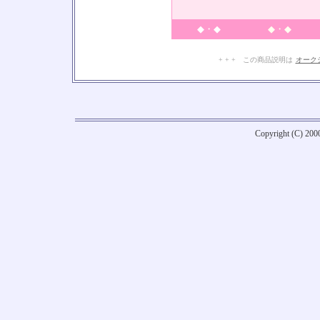
◆・◆
◆・◆
+ + + この商品説明は
オーク
Copyright (C) 20