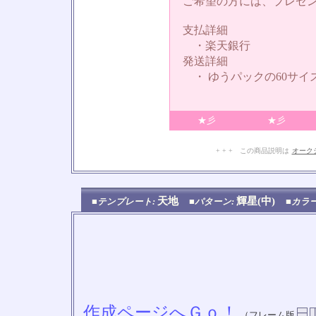
ご希望の方には、プレゼ
支払詳細
・楽天銀行
発送詳細
・ ゆうパックの60サイ
★彡
★彡
+ + + この商品説明は
オーク
天地
輝星(中)
■テンプレート:
■パターン:
■カラ
作成ページへＧｏ！
（フレーム版