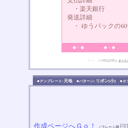
支払詳細
・楽天銀行
発送詳細
・ ゆうパックの6
◆・◆
◆・◆
+ + + この商品説明は
オーク
天地
リボン(小)
■テンプレート:
■パターン:
■カ
作成ページへＧｏ！
（フレーム版