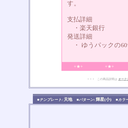
す。
支払詳細
・楽天銀行
発送詳細
・ ゆうパックの6
+★+
+★+
+ + + この商品説明は
オーク
天地
輝星(小)
■テンプレート:
■パターン:
■カラ