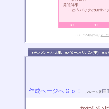
発送詳細
・ ゆうパックの60サイ
+★+
+★+
+ + + この商品説明は
オーク
天地
リボン(中)
■テンプレート:
■パターン:
■カ
作成ページへＧｏ！
（フレーム版
かわいい