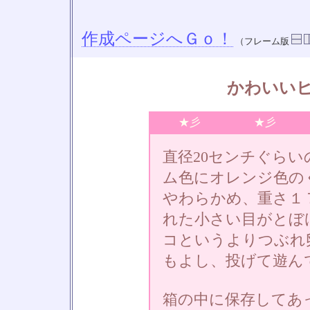
作成ページへＧｏ！
（フレーム版
かわいい
★彡
★彡
直径20センチぐら
ム色にオレンジ色の
やわらかめ、重さ１
れた小さい目がとぼ
コというよりつぶれ
もよし、投げて遊ん
箱の中に保存してあ