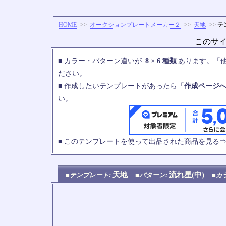
>>
>>
>>
HOME
オークションプレートメーカー２
天地
テ
このサ
■ カラー・パターン違いが
8 × 6 種類
あります。「
ださい。
■ 作成したいテンプレートがあったら「
作成ページ
い。
■ このテンプレートを使って出品された商品を見る
天地
流れ星(中)
■テンプレート:
■パターン:
■カ