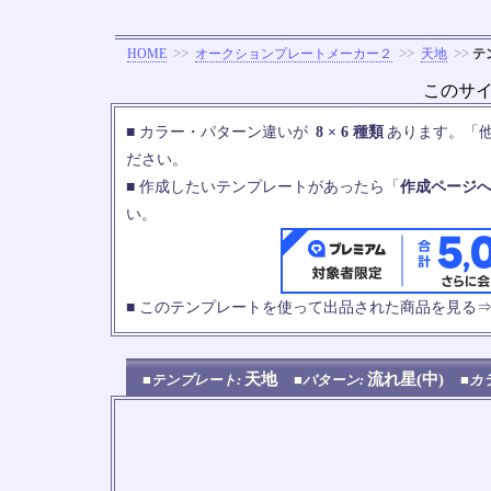
>>
>>
>>
HOME
オークションプレートメーカー２
天地
テ
このサ
■ カラー・パターン違いが
8 × 6 種類
あります。「
ださい。
■ 作成したいテンプレートがあったら「
作成ページ
い。
■ このテンプレートを使って出品された商品を見る
天地
流れ星(中)
■テンプレート:
■パターン:
■カ