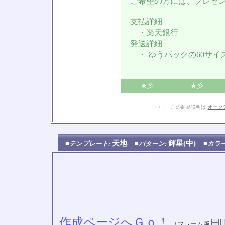
ご希望の方には、プレゼ
支払詳細
・楽天銀行
発送詳細
・ ゆうパックの60サイ
★彡
★彡
+ + + この商品説明は
オーク
天地
輝星(中)
■テンプレート:
■パターン:
■カラ
作成ページへＧｏ！
（フレーム版