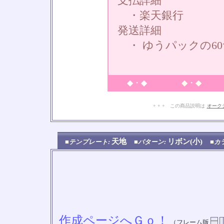
支払詳細
・楽天銀行
発送詳細
・ ゆうパックの6
◆・◆
◆・◆
+ + + この商品説明は
オーク
天地
リボン(小)
■テンプレート:
■パターン:
■カ
作成ページへＧｏ！
（フレーム版