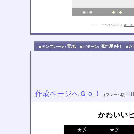
◆・◆
◆・◆
+ + + この商品説明は
オーク
天地
流れ星(中)
■テンプレート:
■パターン:
■カ
作成ページへＧｏ！
（フレーム版
かわいい
★彡
★彡