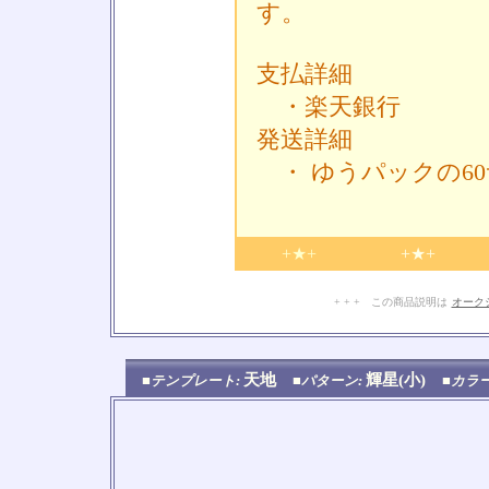
す。
支払詳細
・楽天銀行
発送詳細
・ ゆうパックの6
+★+
+★+
+ + + この商品説明は
オーク
天地
輝星(小)
■テンプレート:
■パターン:
■カラ