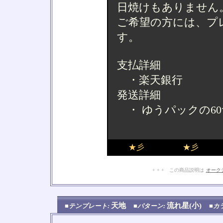
日焼けもありません
ご希望の方には、プ
す。
支払詳細
・楽天銀行
発送詳細
・ ゆうパックの6
★彡
★彡
+ + + この商品説明は
オーク
天地
流れ星(小)
■テンプレート:
■パターン:
■カ