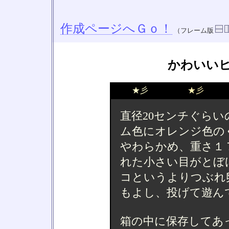
作成ページへＧｏ！
（フレーム版
かわいい
★彡
★彡
直径20センチぐら
ム色にオレンジ色の
やわらかめ、重さ１
れた小さい目がとぼ
コというよりつぶれ
もよし、投げて遊ん
箱の中に保存してあ