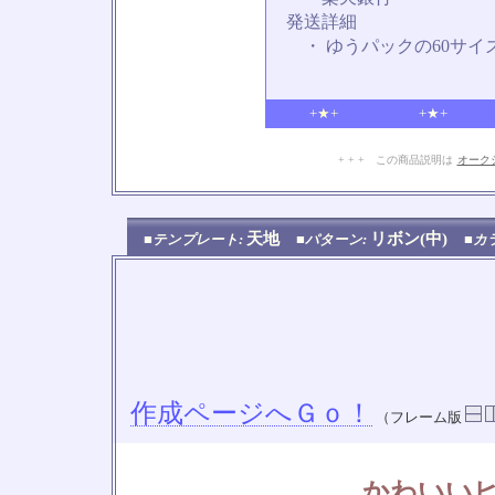
発送詳細
・ ゆうパックの60サイ
+★+
+★+
+ + + この商品説明は
オーク
天地
リボン(中)
■テンプレート:
■パターン:
■カ
作成ページへＧｏ！
（フレーム版
かわいい