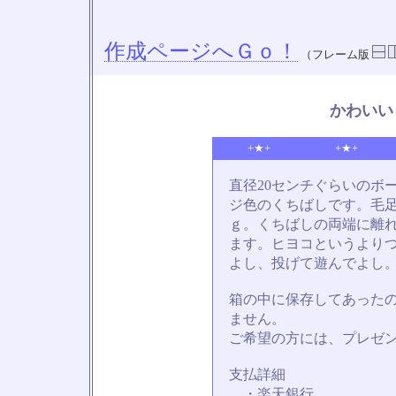
作成ページへＧｏ！
（フレーム版
かわいい
+★+
+★+
直径20センチぐらいのボ
ジ色のくちばしです。毛
ｇ。くちばしの両端に離
ます。ヒヨコというより
よし、投げて遊んでよし
箱の中に保存してあった
ません。
ご希望の方には、プレゼ
支払詳細
・楽天銀行