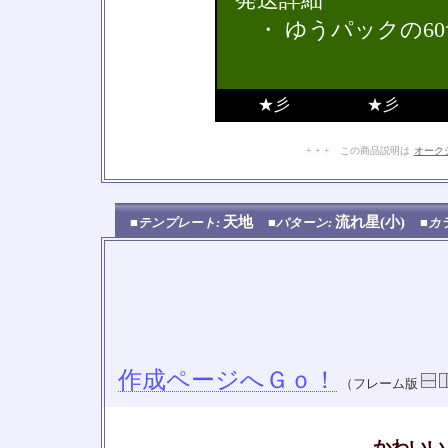
・ ゆうパックの6
★彡
★彡
+ + + この商品説明は
オーク
天地
流れ星(小)
■テンプレート:
■パターン:
■カ
作成ページへＧｏ！
（フレーム版
かわいい