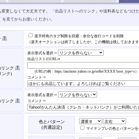
も変更しなくて大丈夫です。 「出品リストへのリンク」や送料表などもつけ
プ
を見てからお使いください。
楽天特有のタグ制限を回避・余分な改行コードを削除
ン
（楽天オークションは終了しましたが、この機能は残しておきます
表示形式を選択⇒
出品リストのURL⇒
のリンク
(URLの例：https://auctions.yahoo.co.jp/seller/XXXX?user_type=c）
リンク)
コメント⇒
表示形式を選択⇒
済のリンク
コメント⇒
色とパターン
(共通設定)
マイテンプレの色とパターンを