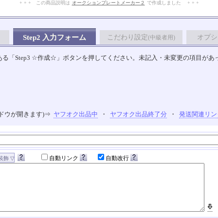
+ + + この商品説明は
オークションプレートメーカー２
で作成しました + + +
No.110.001.007
Step2 入力フォーム
こだわり設定
オプシ
(中級者用)
る「Step3 ☆作成☆」ボタンを押してください。未記入・未変更の項目があ
ドウが開きます)⇒
ヤフオク出品中
・
ヤフオク出品終了分
・
発送関連リン
自動リンク
自動改行