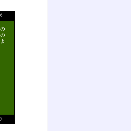
彡
色の
しの
うよ
。
せ
彡