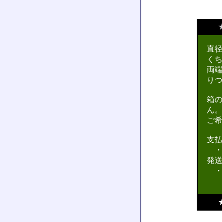
直径
く
両
り
箱
ん
ご
支
・
発
・ 