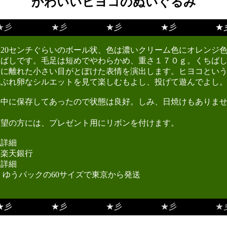
かわいいヒヨコのぬいぐるみ
★彡
★彡
★彡
★彡
★
20センチぐらいのボール状、色は濃いクリーム色にオレンジ
ちばしです。毛足は短めでやわらかめ、重さ１７０ｇ。くちば
端に離れた小さい目がとぼけた表情を演出します。ヒヨコとい
つぶれ卵なシルエットを見て楽しむもよし、投げて遊んでよし
の中に保存してあったので状態は良好。しみ、日焼けもありま
。
希望の方には、プレゼント用にリボンを付けます。
払詳細
楽天銀行
送詳細
ゆうパックの60サイズで東京から発送
★彡
★彡
★彡
★彡
★