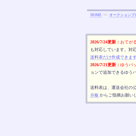
>>
HOME
オークションプ
2026/7/24更新：
おてがる
も対応しています。対
送料表だけ作成できま
2026/7/21更新：
ゆうパッ
ョンで追加できるゆうパ
送料表は、運送会社の
示板
からご指摘お願い