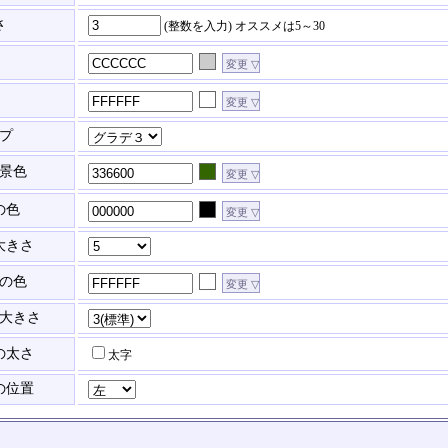
さ
(整数を入力)
オススメは5～30
プ
景色
の色
大きさ
の色
大きさ
の太さ
太字
の位置