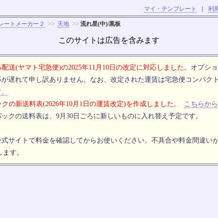
マイ・テンプレート
｜
利
>>
>>
レートメーカー２
天地
流れ星(中)/黒板
このサイトは広告を含みます
配送(ヤマト宅急便)の2025年11月10日の改定に対応しました。
オプショ
応が遅れて申し訳ありません。なお、改定された運賃は宅急便コンパク
す。
クの新送料表(2026年10月1日の運賃改定)を作成しました。
こちらから
ックの送料表は、9月30日ごろに新しいものに入れ替え予定です。
公式サイトで料金を確認してからお使いください。不具合や料金間違い
します。