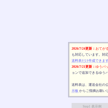
2026/7/24更新：
おてがる
も対応しています。対
送料表だけ作成できま
2026/7/21更新：
ゆうパッ
ョンで追加できるゆうパ
送料表は、運送会社の
示板
からご指摘お願い
Step1 表示例