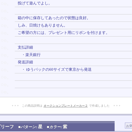
○o。
投げて遊んでよし。
○o。
○o。
箱の中に保存してあったので状態は良好。
○o。
しみ、日焼けもありません。
○o。
ご希望の方には、プレゼント用にリボンを付けます。
○o。
○o。
支払詳細
○o。
・楽天銀行
○o。
発送詳細
○o。
・ ゆうパックの60サイズで東京から発送
○o。
○o。
○o。
+ + + この商品説明は
オークションプレートメーカー２
で作成しました + + +
No.111.004.004
ズリーフ
星
紫
■パターン:
■カラー: