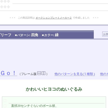
◆◆◆
◆◆◆
+ + + この商品説明は
オークションプレートメーカー２
で作成しました + + +
No.111.002.002
ズリーフ
四角
緑
■パターン:
■カラー:
Ｇｏ！
（フレーム版
）
他のパターンを見る( 5 種類 )
他のカ
かわいいヒヨコのぬいぐるみ
□
□
直径20センチぐらいのボール状、