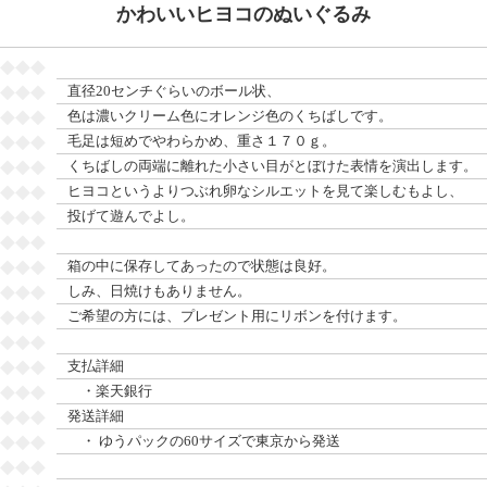
かわいいヒヨコのぬいぐるみ
◆◆◆
◆◆◆
直径20センチぐらいのボール状、
◆◆◆
色は濃いクリーム色にオレンジ色のくちばしです。
◆◆◆
毛足は短めでやわらかめ、重さ１７０ｇ。
◆◆◆
くちばしの両端に離れた小さい目がとぼけた表情を演出します。
◆◆◆
ヒヨコというよりつぶれ卵なシルエットを見て楽しむもよし、
◆◆◆
投げて遊んでよし。
◆◆◆
◆◆◆
箱の中に保存してあったので状態は良好。
◆◆◆
しみ、日焼けもありません。
◆◆◆
ご希望の方には、プレゼント用にリボンを付けます。
◆◆◆
◆◆◆
支払詳細
◆◆◆
・楽天銀行
◆◆◆
発送詳細
◆◆◆
・ ゆうパックの60サイズで東京から発送
◆◆◆