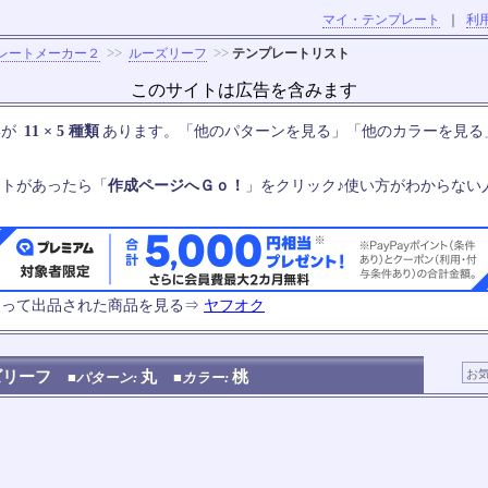
マイ・テンプレート
｜
利
>>
>>
レートメーカー２
ルーズリーフ
テンプレートリスト
このサイトは広告を含みます
いが
11 × 5 種類
あります。「他のパターンを見る」「他のカラーを見る
ートがあったら「
作成ページへＧｏ！
」をクリック♪使い方がわからない
使って出品された商品を見る⇒
ヤフオク
ズリーフ
丸
桃
■パターン:
■カラー: