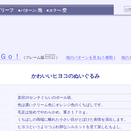
ズリーフ
泡
空
■パターン:
■カラー:
Ｇｏ！
（フレーム版
）
他のパターンを見る( 5 種類 )
他のカ
かわいいヒヨコのぬいぐるみ
○o。
○o。
直径20センチぐらいのボール状、
○o。
色は濃いクリーム色にオレンジ色のくちばしです。
○o。
毛足は短めでやわらかめ、重さ１７０ｇ。
○o。
くちばしの両端に離れた小さい目がとぼけた表情を演出します。
○o。
ヒヨコというよりつぶれ卵なシルエットを見て楽しむもよし、