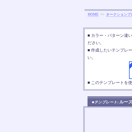
>>
HOME
オークションプ
■ カラー・パターン違
ださい。
■ 作成したいテンプレ
い。
■ このテンプレートを
ルー
■テンプレート: