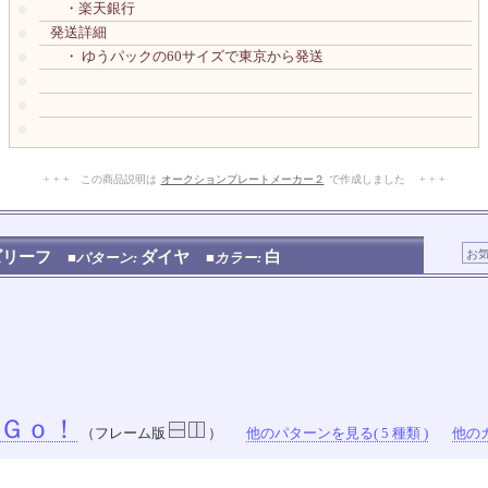
●
・楽天銀行
●
発送詳細
●
・ ゆうパックの60サイズで東京から発送
●
●
●
+ + + この商品説明は
オークションプレートメーカー２
で作成しました + + +
No.111.001.001
ズリーフ
ダイヤ
白
■パターン:
■カラー:
Ｇｏ！
（フレーム版
）
他のパターンを見る( 5 種類 )
他のカ