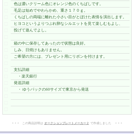
□
色は濃いクリーム色にオレンジ色のくちばしです。
□
毛足は短めでやわらかめ、重さ１７０ｇ。
□
くちばしの両端に離れた小さい目がとぼけた表情を演出します。
□
ヒヨコというよりつぶれ卵なシルエットを見て楽しむもよし、
□
投げて遊んでよし。
□
□
箱の中に保存してあったので状態は良好。
□
しみ、日焼けもありません。
□
ご希望の方には、プレゼント用にリボンを付けます。
□
□
支払詳細
□
・楽天銀行
□
発送詳細
□
・ ゆうパックの60サイズで東京から発送
□
□
□
+ + + この商品説明は
オークションプレートメーカー２
で作成しました + + +
No.111.003.003