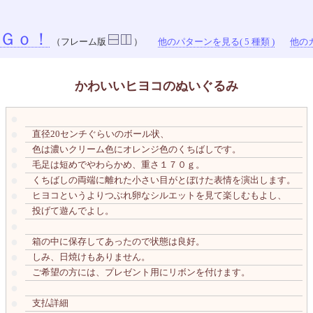
Ｇｏ！
（フレーム版
）
他のパターンを見る( 5 種類 )
他のカ
かわいいヒヨコのぬいぐるみ
●
●
直径20センチぐらいのボール状、
●
色は濃いクリーム色にオレンジ色のくちばしです。
●
毛足は短めでやわらかめ、重さ１７０ｇ。
●
くちばしの両端に離れた小さい目がとぼけた表情を演出します。
●
ヒヨコというよりつぶれ卵なシルエットを見て楽しむもよし、
●
投げて遊んでよし。
●
●
箱の中に保存してあったので状態は良好。
●
しみ、日焼けもありません。
●
ご希望の方には、プレゼント用にリボンを付けます。
●
●
支払詳細