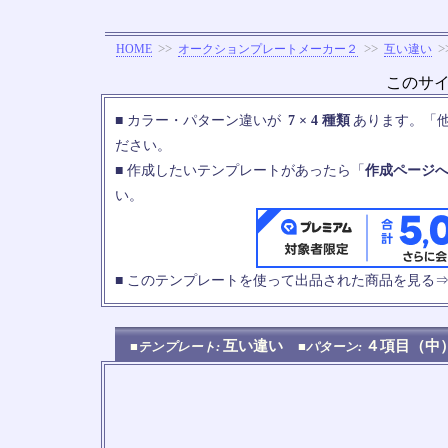
>>
>>
>
HOME
オークションプレートメーカー２
互い違い
このサ
■ カラー・パターン違いが
7 × 4 種類
あります。「
ださい。
■ 作成したいテンプレートがあったら「
作成ページ
い。
■ このテンプレートを使って出品された商品を見る
互い違い
４項目（
■テンプレート:
■パターン: