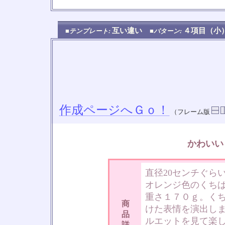
互い違い
４項目（
■テンプレート:
■パターン:
作成ページへＧｏ！
（フレーム版
かわいい
直径20センチぐら
オレンジ色のくち
重さ１７０ｇ。く
商
けた表情を演出し
品
ルエットを見て楽
詳