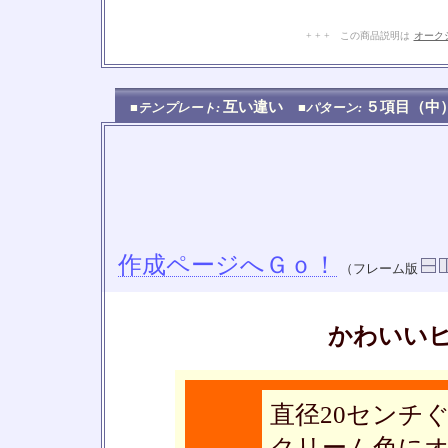
+ + + この商品説明は
オーク
互い違い
５項目（
■テンプレート:
■パターン:
作成ページへＧｏ！
（フレーム版
かわいい
直径20センチ
クリーム色に