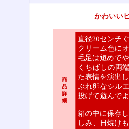
かわいい
直径20センチ
クリーム色に
毛足は短めで
くちばしの両
た表情を演出
商
ぶれ卵なシル
品
詳
投げて遊んで
細
箱の中に保存
しみ、日焼け