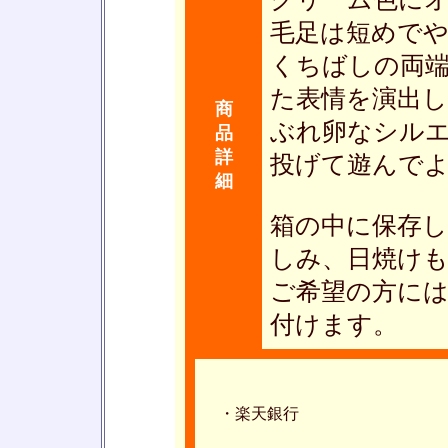
毛足は短めで
くちばしの両
た表情を演出
商
ぶれ卵なシル
品
詳
投げて遊んで
細
箱の中に保存
しみ、日焼け
ご希望の方に
付けます。
・楽天銀行