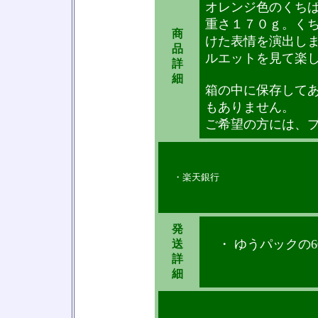
オレンジ色のくち
重さ１７０ｇ。く
商
けた表情を演出し
品
ルエットを見て楽
詳
細
箱の中に保存して
もありません。
ご希望の方には、
・楽天銀行
発
・ ゆうパックの6
送
詳
細