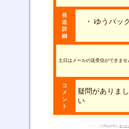
発
・ ゆうパック
送
詳
細
土日はメールの送受信ができませ
コ
疑問がありま
メ
ン
い
ト
+ + + この商品説明は
オーク