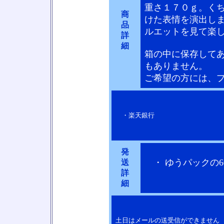
重さ１７０ｇ。く
商
けた表情を演出し
品
ルエットを見て楽
詳
細
箱の中に保存して
もありません。
ご希望の方には、
・楽天銀行
発
・ ゆうパックの6
送
詳
細
土日はメールの送受信ができません