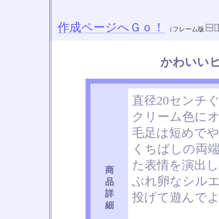
作成ページへＧｏ！
（フレーム版
かわいい
直径20センチ
クリーム色に
毛足は短めで
くちばしの両
た表情を演出
商
ぶれ卵なシル
品
詳
投げて遊んで
細