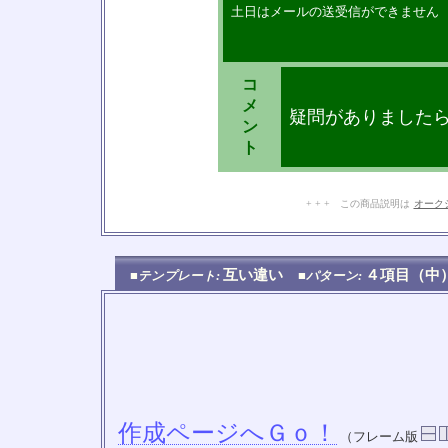
土日はメールの送受信ができません
コ
メ
疑問がありました
ン
ト
+ + + この商品説明は
オーク
互い違い
４項目（
■テンプレート:
■パターン:
作成ページへＧｏ！
（フレーム版