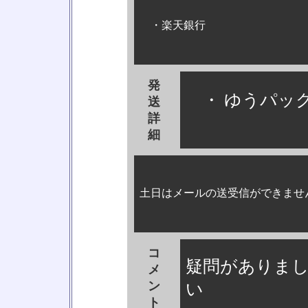
・楽天銀行
発
・ ゆうパック
送
詳
細
土日はメールの送受信ができませ
コ
疑問がありま
メ
ン
い
ト