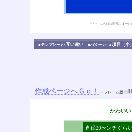
+ + + この商品説明は
オーク
互い違い
５項目（
■テンプレート:
■パターン:
作成ページへＧｏ！
（フレーム版
かわいい
直径20センチぐら