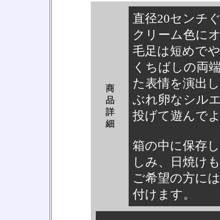
直径20センチ
クリーム色に
毛足は短めで
くちばしの両
た表情を演出
商
ぶれ卵なシル
品
詳
投げて遊んで
細
箱の中に保存
しみ、日焼け
ご希望の方に
付けます。