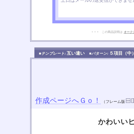
土日はメールの送受信ができませ
+ + + この商品説明は
オーク
互い違い
５項目（
■テンプレート:
■パターン:
作成ページへＧｏ！
（フレーム版
かわいい