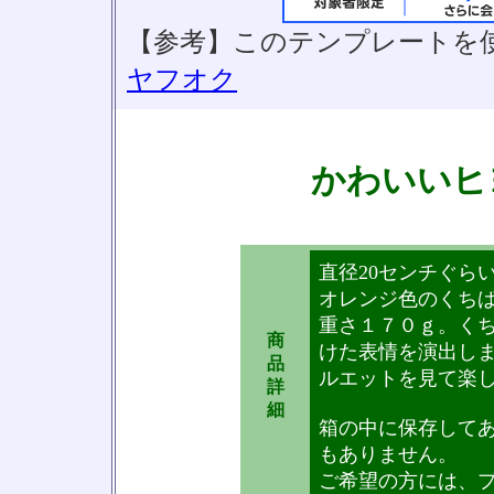
【参考】このテンプレートを
ヤフオク
かわいいヒ
直径20センチぐら
オレンジ色のくち
重さ１７０ｇ。く
商
けた表情を演出し
品
ルエットを見て楽
詳
細
箱の中に保存して
もありません。
ご希望の方には、