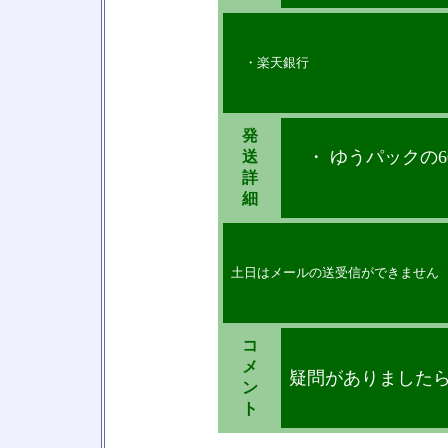
・楽天銀行
発
・ ゆうパックの6
送
詳
細
土日はメールの送受信ができません
コ
メ
疑問がありました
ン
ト