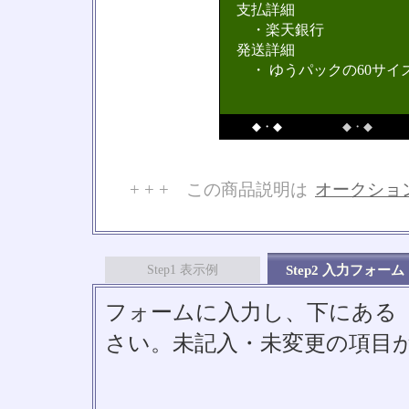
支払詳細
・楽天銀行
発送詳細
・ ゆうパックの60サイ
◆・◆
◆・◆
+ + + この商品説明は
オークショ
No
Step1 表示例
Step2 入力フォーム
フォームに入力し、下にある「S
さい。未記入・未変更の項目