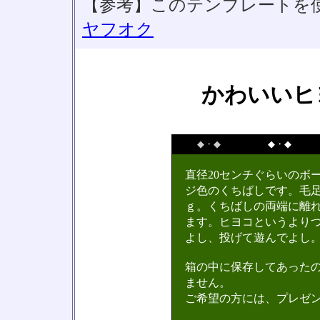
【参考】このテンプレートを
ヤフオク
かわいいヒ
◆・◆
◆・◆
直径20センチぐらいのボ
ジ色のくちばしです。毛
ｇ。くちばしの両端に離
ます。ヒヨコというより
よし、投げて遊んでよし
箱の中に保存してあった
ません。
ご希望の方には、プレゼ