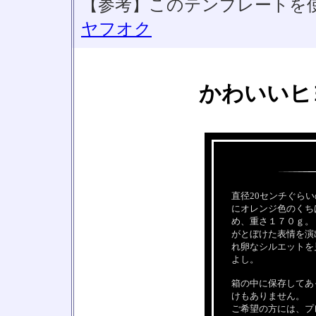
【参考】このテンプレートを
ヤフオク
かわいいヒ
直径20センチぐら
にオレンジ色のくち
め、重さ１７０ｇ。
がとぼけた表情を演
れ卵なシルエットを
よし。
箱の中に保存してあ
けもありません。
ご希望の方には、プ